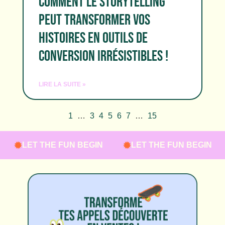
COMMENT LE STORYTELLING
PEUT TRANSFORMER VOS
HISTOIRES EN OUTILS DE
CONVERSION IRRÉSISTIBLES !
LIRE LA SUITE »
1
…
3
4
5
6
7
…
15
LET THE FUN BEGIN
LET THE FUN BEGIN
L