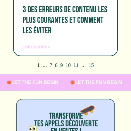
3 DES ERREURS DE CONTENU LES
PLUS COURANTES ET COMMENT
LES ÉVITER
LIRE LA SUITE »
1
…
7
8
9
10
11
…
15
LET THE FUN BEGIN
LET THE FUN BEGIN
L