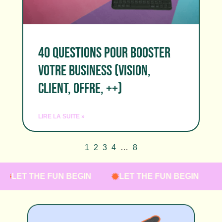
40 QUESTIONS POUR BOOSTER
VOTRE BUSINESS (VISION,
CLIENT, OFFRE, ++)
LIRE LA SUITE »
1
2
3
4
…
8
T THE FUN BEGIN
LET THE FUN BEGIN
LET